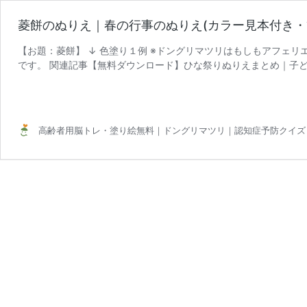
菱餅のぬりえ｜春の行事のぬりえ(カラー見本付き・
【お題：菱餅】 ↓ 色塗り１例 ※ドングリマツリはもしもアフェ
です。 関連記事【無料ダウンロード】ひな祭りぬりえまとめ｜子
菱
ト集 20 …
続きを読む
餅
の
ぬ
高齢者用脳トレ・塗り絵無料｜ドングリマツリ｜認知症予防クイズ
り
え
｜
春
の
行
事
の
ぬ
り
え
(カ