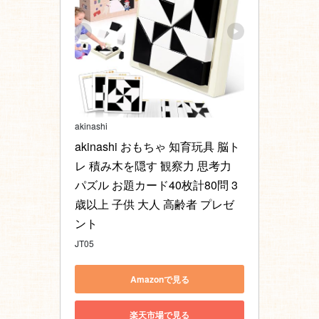
akinashi
akinashi おもちゃ 知育玩具 脳ト
レ 積み木を隠す 観察力 思考力 
パズル お題カード40枚計80問 3
歳以上 子供 大人 高齢者 プレゼ
ント
JT05
Amazonで見る
楽天市場で見る