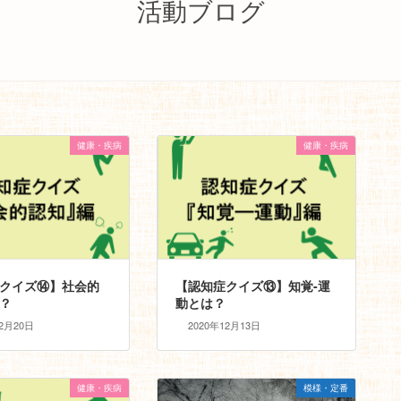
活動ブログ
健康・疾病
健康・疾病
クイズ⑭】社会的
【認知症クイズ⑬】知覚-運
？
動とは？
12月20日
2020年12月13日
健康・疾病
模様・定番