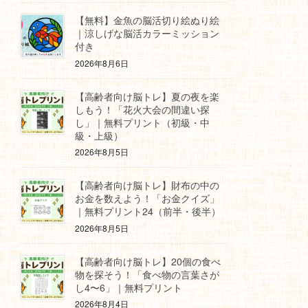
【無料】金魚の脳活切り絵ぬり絵
｜涼しげな脳活カラーミッション
付き
2026年8月6日
【高齢者向け脳トレ】夏の夜を楽
しもう！「花火大会の間違い探
し」｜無料プリント（初級・中
級・上級）
2026年8月5日
【高齢者向け脳トレ】財布の中の
お金を数えよう！「お金クイズ」
｜無料プリント24（前半・後半）
2026年8月5日
【高齢者向け脳トレ】20個の食べ
物を探そう！「食べ物の言葉さが
し4〜6」｜無料プリント
2026年8月4日