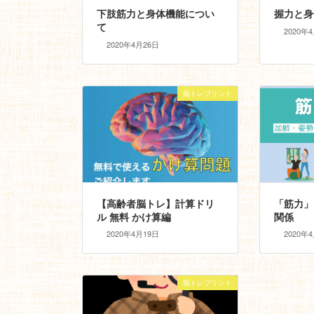
下肢筋力と身体機能につい
握力と身
て
2020年
2020年4月26日
脳トレプリント
【高齢者脳トレ】計算ドリ
「筋力」
ル 無料 かけ算編
関係
2020年4月19日
2020年
脳トレプリント