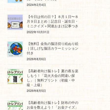
2024年2月4日
【今日は何の日？】８月１日〜８
月９日まとめ｜記念日・誕生日・
ミニクイズ＋関連おまけ記事つき
2022年10月31日
【無料】金魚の脳活切り絵ぬり絵
｜涼しげな脳活カラーミッション
付き
2026年8月6日
【高齢者向け脳トレ】夏の夜を楽
しもう！「花火大会の間違い探
し」｜無料プリント（初級・中
級・上級）
2026年8月5日
【高齢者向け脳トレ】財布の中の
お金を数えよう！「お金クイズ」