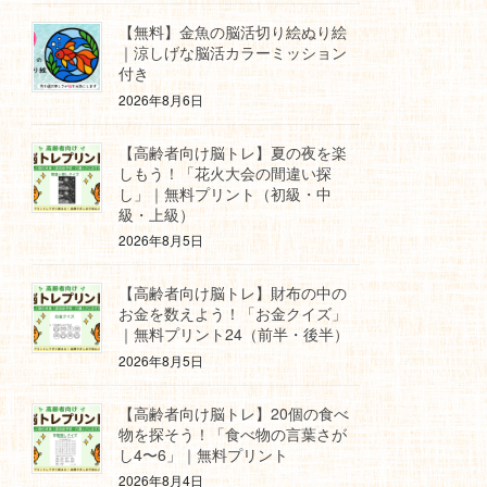
【無料】金魚の脳活切り絵ぬり絵
｜涼しげな脳活カラーミッション
付き
2026年8月6日
【高齢者向け脳トレ】夏の夜を楽
しもう！「花火大会の間違い探
し」｜無料プリント（初級・中
級・上級）
2026年8月5日
【高齢者向け脳トレ】財布の中の
お金を数えよう！「お金クイズ」
｜無料プリント24（前半・後半）
2026年8月5日
【高齢者向け脳トレ】20個の食べ
物を探そう！「食べ物の言葉さが
し4〜6」｜無料プリント
2026年8月4日