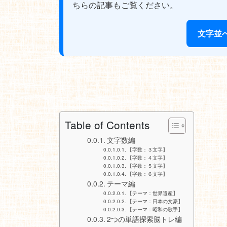
ちらの記事もご覧ください。
文字並
Table of Contents
文字数編
【字数：３文字】
【字数：４文字】
【字数：５文字】
【字数：６文字】
テーマ編
【テーマ：世界遺産】
【テーマ：日本の文豪】
【テーマ：昭和の歌手】
2つの単語探索脳トレ編