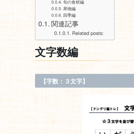
旬の食材編
果物編
四季編
関連記事
Related posts:
文字数編
【字数：３文字】