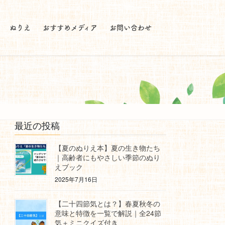
ぬりえ
おすすめメディア
お問い合わせ
最近の投稿
【夏のぬりえ本】夏の生き物たち
｜高齢者にもやさしい季節のぬり
えブック
2025年7月16日
【二十四節気とは？】春夏秋冬の
意味と特徴を一覧で解説｜全24節
気＋ミニクイズ付き