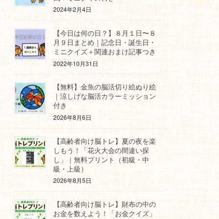
2024年2月4日
【今日は何の日？】８月１日〜８
月９日まとめ｜記念日・誕生日・
ミニクイズ＋関連おまけ記事つき
2022年10月31日
【無料】金魚の脳活切り絵ぬり絵
｜涼しげな脳活カラーミッション
付き
2026年8月6日
【高齢者向け脳トレ】夏の夜を楽
しもう！「花火大会の間違い探
し」｜無料プリント（初級・中
級・上級）
2026年8月5日
【高齢者向け脳トレ】財布の中の
お金を数えよう！「お金クイズ」