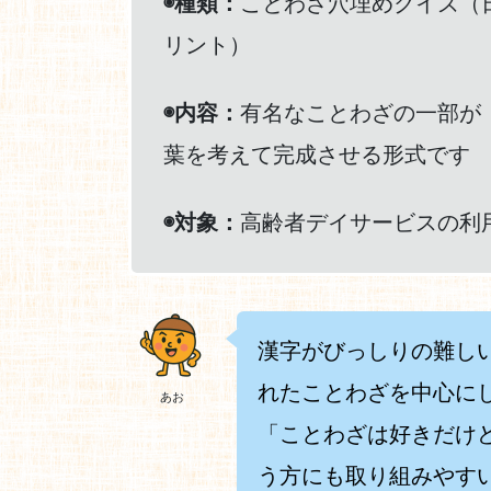
◉種類：
ことわざ穴埋めクイズ（
リント）
◉内容：
有名なことわざの一部が
葉を考えて完成させる形式です
◉対象：
高齢者デイサービスの利
漢字がびっしりの難し
れたことわざを中心に
あお
「ことわざは好きだけ
う方にも取り組みやす