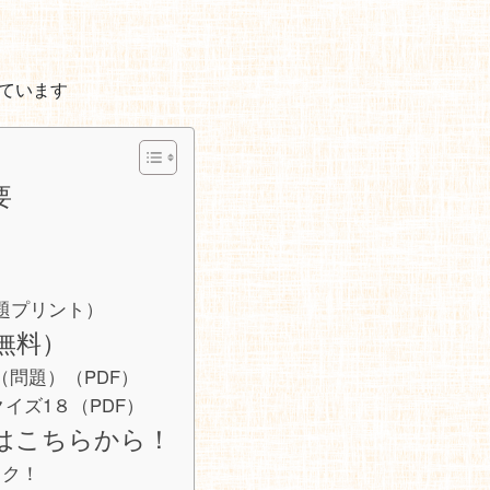
ています
要
》
題プリント）
無料）
（問題）（PDF）
イズ1８（PDF）
はこちらから！
ック！