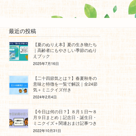
最近の投稿
【夏のぬりえ本】夏の生き物たち
｜高齢者にもやさしい季節のぬり
えブック
2025年7月16日
【二十四節気とは？】春夏秋冬の
意味と特徴を一覧で解説｜全24節
気＋ミニクイズ付き
2024年2月4日
【今日は何の日？】８月１日〜８
月９日まとめ｜記念日・誕生日・
ミニクイズ＋関連おまけ記事つき
2022年10月31日