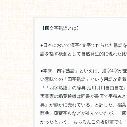
【四文字熟語とは】
●日本において漢字4文字で作られた熟語
語を指す概念として自然発生的に現れた比
●本来「四字熟語」といえば、漢字4字が
い意味での「四字熟語」という用語が定着
『「四字熟語」の辞典-活用引用自由自在』
実業家の稲葉通雄は同書が書店で平積みさ
典』が静かに売れている」と評した。稲葉
辞典、蘊蓄字典などが並んでいたが、「四
かったという。 もちろんこの著以前でも