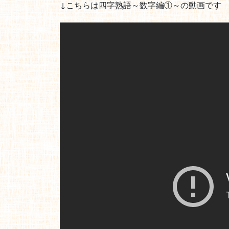
↓こちらは四字熟語～数字編①～の動画です