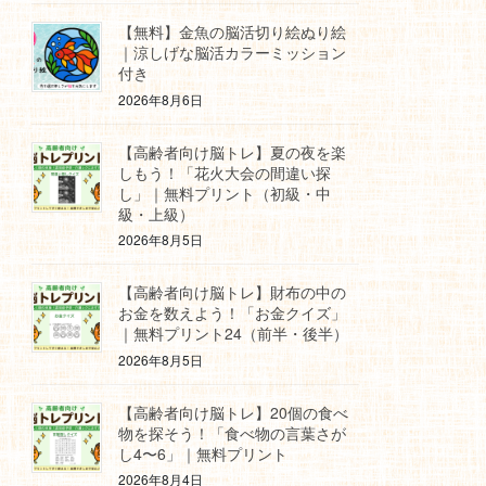
【無料】金魚の脳活切り絵ぬり絵
｜涼しげな脳活カラーミッション
付き
2026年8月6日
【高齢者向け脳トレ】夏の夜を楽
しもう！「花火大会の間違い探
し」｜無料プリント（初級・中
級・上級）
2026年8月5日
【高齢者向け脳トレ】財布の中の
お金を数えよう！「お金クイズ」
｜無料プリント24（前半・後半）
2026年8月5日
【高齢者向け脳トレ】20個の食べ
物を探そう！「食べ物の言葉さが
し4〜6」｜無料プリント
2026年8月4日