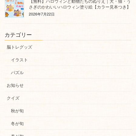
【無料】ハロウィンと動物たちのぬりえ｜犬・猫・う
さぎのかわいいハロウィン塗り絵【カラー見本つき】
2026年7月22日
カテゴリー
脳トレグッズ
イラスト
パズル
お知らせ
クイズ
秋が旬
冬が旬
春が旬