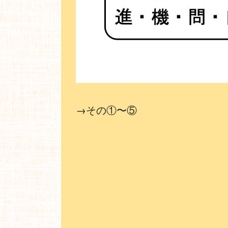
→その①〜⑤