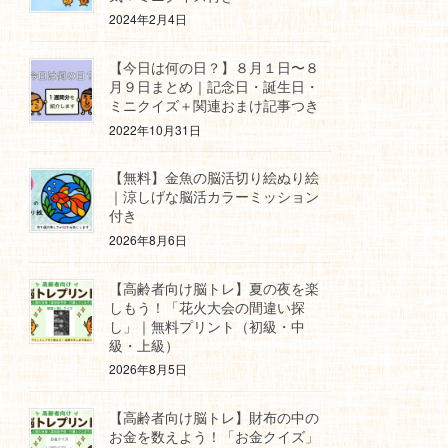
2024年2月4日
【今日は何の日？】８月１日〜８
月９日まとめ｜記念日・誕生日・
ミニクイズ＋関連おまけ記事つき
2022年10月31日
【無料】金魚の脳活切り絵ぬり絵
｜涼しげな脳活カラーミッション
付き
2026年8月6日
【高齢者向け脳トレ】夏の夜を楽
しもう！「花火大会の間違い探
し」｜無料プリント（初級・中
級・上級）
2026年8月5日
【高齢者向け脳トレ】財布の中の
お金を数えよう！「お金クイズ」