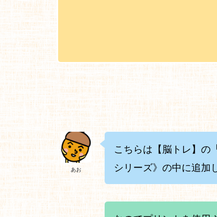
こちらは【脳トレ】の
シリーズ》の中に追加
あお