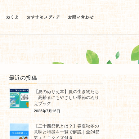
ぬりえ
おすすめメディア
お問い合わせ
最近の投稿
【夏のぬりえ本】夏の生き物たち
｜高齢者にもやさしい季節のぬり
えブック
2025年7月16日
【二十四節気とは？】春夏秋冬の
意味と特徴を一覧で解説｜全24節
気＋ミニクイズ付き