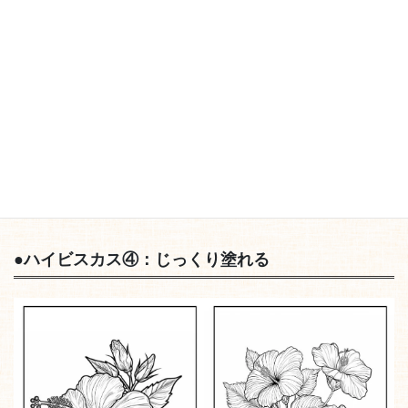
色鉛筆風
水彩画風
●
ハイビスカス
④：じっくり塗れる