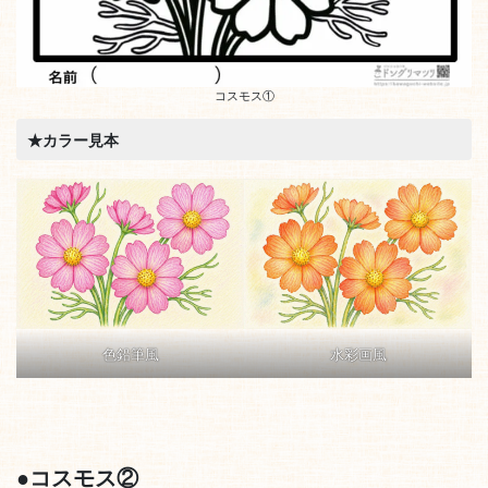
コスモス①
★カラー見本
水彩画風
色鉛筆風
●
コスモス②