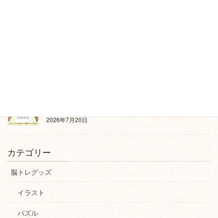
【2026年10月】無料ぬりえカレンダー｜秋桜・ハロ
ウィン（カラー見本つき）
2026年7月22日
【無料】ハロウィンと動物たちのぬりえ｜犬・猫・う
さぎのかわいいハロウィン塗り絵【カラー見本つき】
2026年7月22日
【高齢者向け脳トレ】財布の中のお金を数えよう！
「お金クイズ」｜無料プリント23（前半・後半）
2026年7月20日
カテゴリー
脳トレグッズ
イラスト
パズル