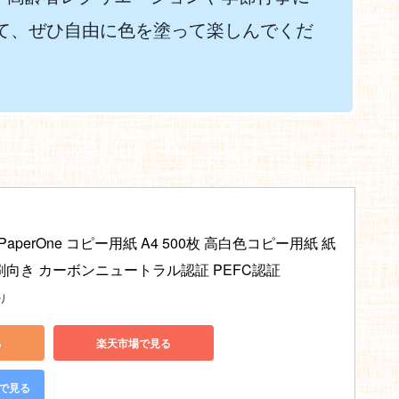
して、ぜひ自由に色を塗って楽しんでくだ
) PaperOne コピー用紙 A4 500枚 高白色コピー用紙 紙
印刷向き カーボンニュートラル認証 PEFC認証
り
る
楽天市場で見る
グで見る