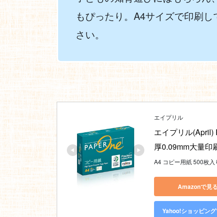
もぴったり。A4サイズで印刷
さい。
エイプリル
エイプリル(April
厚0.09mm大量
A4 コピー用紙 500枚入
Amazonで見
Yahoo!ショッピン