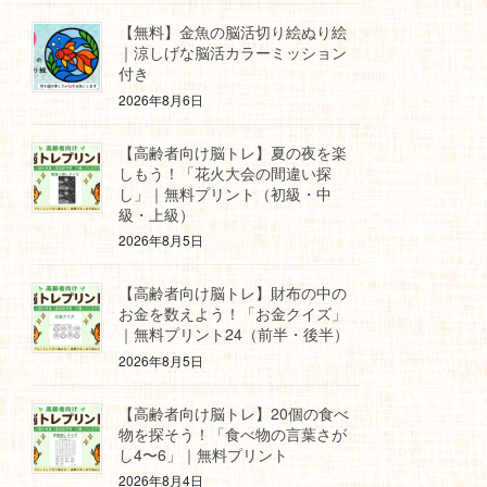
【無料】金魚の脳活切り絵ぬり絵
｜涼しげな脳活カラーミッション
付き
2026年8月6日
【高齢者向け脳トレ】夏の夜を楽
しもう！「花火大会の間違い探
し」｜無料プリント（初級・中
級・上級）
2026年8月5日
【高齢者向け脳トレ】財布の中の
お金を数えよう！「お金クイズ」
｜無料プリント24（前半・後半）
2026年8月5日
【高齢者向け脳トレ】20個の食べ
物を探そう！「食べ物の言葉さが
し4〜6」｜無料プリント
2026年8月4日