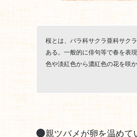
桜とは、バラ科サクラ亜科サク
ある。一般的に俳句等で春を表
色や淡紅色から濃紅色の花を咲
親ツバメが卵を温めて